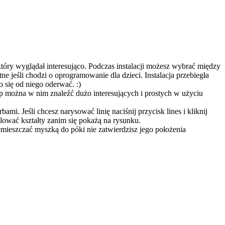
tóry wyglądał interesująco. Podczas instalacji możesz wybrać między
tne jeśli chodzi o oprogramowanie dla dzieci. Instalacja przebiegła
 się od niego oderwać. :)
p można w nim znaleźć dużo interesujących i prostych w użyciu
mi. Jeśli chcesz narysować linię naciśnij przycisk lines i kliknij
ować kształty zanim się pokażą na rysunku.
emieszczać myszką do póki nie zatwierdzisz jego położenia