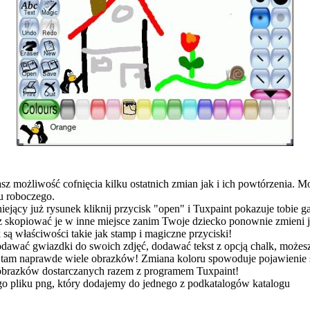
z możliwość cofnięcia kilku ostatnich zmian jak i ich powtórzenia. M
u roboczego.
niejący już rysunek kliknij przycisk "open" i Tuxpaint pokazuje tobie
 skopiować je w inne miejsce zanim Twoje dziecko ponownie zmieni j
ą właściwości takie jak stamp i magiczne przyciski!
odawać gwiazdki do swoich zdjęć, dodawać tekst z opcją chalk, możesz
st tam naprawde wiele obrazków! Zmiana koloru spowoduje pojawienie 
 obrazków dostarczanych razem z programem Tuxpaint!
o pliku png, który dodajemy do jednego z podkatalogów katalogu