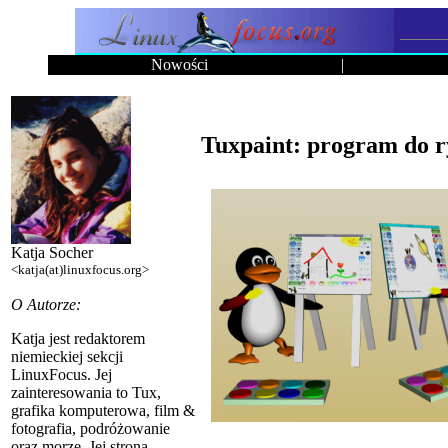
Nowości
|
Tuxpaint: program do r
Katja Socher
<katja(at)linuxfocus.org>
O Autorze:
Katja jest redaktorem
niemieckiej sekcji
LinuxFocus. Jej
zainteresowania to Tux,
grafika komputerowa, film &
fotografia, podróżowanie
oraz morze. Jej strona