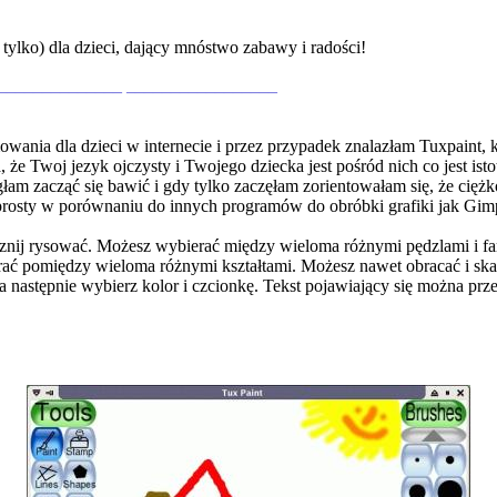
tylko) dla dzieci, dający mnóstwo zabawy i radości!
______________ _________________
ania dla dzieci w internecie i przez przypadek znalazłam Tuxpaint, k
 że Twoj jezyk ojczysty i Twojego dziecka jest pośród nich co jest isto
m zacząć się bawić i gdy tylko zaczęłam zorientowałam się, że ciężko
 prosty w porównaniu do innych programów do obróbki grafiki jak Gim
acznij rysować. Możesz wybierać między wieloma różnymi pędzlami i farba
ać pomiędzy wieloma różnymi kształtami. Możesz nawet obracać i skal
a następnie wybierz kolor i czcionkę. Tekst pojawiający się można prz