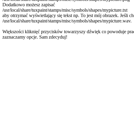
Dodatkowo możesz zapisać
/usr/local/share/tuxpaint/stamps/misc/symbols/shapes/mypicture.txt
aby otrzymać wyświetlający się tekst np. To jest mój obrazek. Jeśli
/usr/local/share/tuxpaint/stamps/misc/symbols/shapes/mypicture.wav.
Większości kliknięć przycisków towarzyszy dźwięk co powoduje pra
zaznaczamy opcje. Sam zdecyduj!