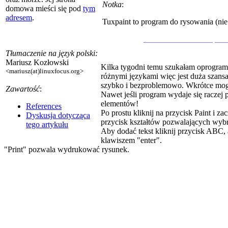
Notka
:
domowa mieści się pod
tym
adresem
.
Tuxpaint to program do rysowania (nie 
_________________ ___
Tłumaczenie na język polski:
Mariusz Kozłowski
Kilka tygodni temu szukałam oprogramow
<mariusz(at)linuxfocus.org>
różnymi językami więc jest duża szansa,
szybko i bezproblemowo. Wkrótce mogła
Zawartość
:
Nawet jeśli program wydaje się raczej
elementów!
References
Po prostu kliknij na przycisk Paint i z
Dyskusja dotycząca
przycisk kształtów pozwalających wybr
tego artykułu
Aby dodać tekst kliknij przycisk ABC, 
klawiszem "enter".
"Print" pozwala wydrukować rysunek.