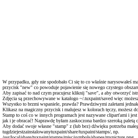
W przypadku, gdy nie spodobało Ci się to co właśnie narysowałeś mas
przycisk "new" co powoduje pojawienie się nowego czystego obszar
Aby zapisać to nad czym pracujesz kliknij "save", a aby otworzyć ist
Zdjęcia są przechowywane w katalogo ~/.tuxpaint/saved więc możesz
Wszystko to brzmi wspaniele, prawda? Prawdziwymi zaletami jednak s
Klikasz na magiczny przycisk i malujesz w kolorach tęczy, możesz d
Stamp to coś co w innych programach jest nazywane clipart'ami i je
jak i je obracać! Naprawdę byłam zaskoczona bardzo szeroką paletą
Aby dodać swoje własne "stamp" z (lub bez) dźwięku potrzeba małeg
tugdziejestzainstalowanytuxpaint/share/tuxpaint/stamps/, np.
/usr/local/share/tuxpaint/stamps/misc/symbols/shapes/mypicture.png