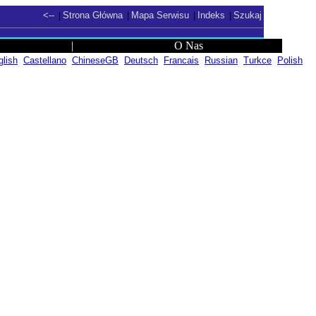
<--
Strona Główna
Mapa Serwisu
Indeks
Szukaj
|
|
|
|
|
O Nas
glish
Castellano
ChineseGB
Deutsch
Francais
Russian
Turkce
Polish