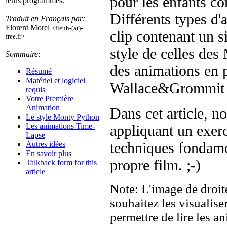
pour les enfants c
leurs programmes.
Différents types d'
Traduit en Français par:
Florent Morel
<fleuh-(at)-
clip contenant un s
free.fr>
style de celles des
Sommaire
:
des animations en 
Résumé
Matériel et logiciel
Wallace&Grommit e
requis
Votre Première
Animation
Dans cet article, n
Le style Monty Python
Les animations Time-
appliquant un exerc
Lapse
techniques fondam
Autres idées
En savoir plus
propre film. ;-)
Talkback form for this
article
Note: L'image de droite
souhaitez les visualis
permettre de lire les an