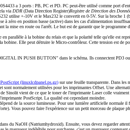
0S4433 a 3 ports : PB, PC et PD. PC peut-être utilisé comme port d'entr
cela via
DDR
(Data Direction Register)
Registre de Direction des Donné
S232 utilise +-10V et le Max232 le convertit en 0-5V. Sur la broche 1 
se à zéro en position basse (active) dans les cas d'alimentation insuffi
nt la mise en route ou l'arrêt. Le but est de garantir que le programme
 parallèle à la bobine du relais et que la polarité telle qu'elle est repré
a bobine. Elle peut détruire le Micro-contrôleur. Cette tension est de po
 "DIGITAL IN PUSH BUTTON" dans le schéma. Ils connectent PD3 ou PD
 PostScript (linuxlcdpanel.ps.gz)
sur une feuille transparente. Dans les 
et sont normalement utilisées pour les imprimantes Offset. Une alternati
 Sinolit vient de ce que le toner de l'imprimante Laser colle vraiment au
d'imprimante PostScript. La qualité est cependant moindre.
épend de la source lumineuse. Pour une lumière artificielle normale il 
p forte). Vous pouvez faire l'expérience sur un petit morceau de plaque ph
dans du NaOH (Natriumhydroxid). Ensuite, vous devez regarder attentive
s le marqueur indélébile pour surcharge, c'est un marqueur contenant de