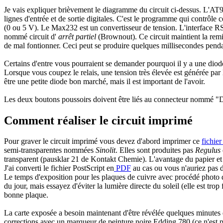
Je vais expliquer brièvement le diagramme du circuit ci-dessus. L'AT9
lignes d'entrée et de sortie digitales. C'est le programme qui contrôle 
(0 ou 5 V). Le Max232 est un convertisseur de tension. L'interface R
nommé circuit d'
arrêt partiel
(Brownout). Ce circuit maintient la remi
de mal fontionner. Ceci peut se produire quelques millisecondes penda
Certains d'entre vous pourraient se demander pourquoi il y a une diode en
Lorsque vous coupez le relais, une tension très élevée est générée par l
être une petite diode bon marché, mais il est important de l'avoir.
Les deux boutons poussoirs doivent être liés au connecteur nommé
Comment réaliser le circuit imprimé
Pour graver le circuit imprimé vous devez d'abord imprimer ce
fichier
semi-transparentes nommées
Sinolit
. Elles sont produites pas
Regulus
transparent (pausklar 21 de Kontakt Chemie). L'avantage du papier et de
J'ai converti le fichier PostScript en
PDF
au cas ou vous n'auriez pas 
Le temps d'exposition pour les plaques de cuivre avec procédé photo d
du jour, mais essayez d'éviter la lumière directe du soleil (elle est tro
bonne plaque.
La carte exposée a besoin maintenant d'être révélée quelques minutes 
corrections avec un marqueur de peinture noire Edding 780 (ce n'est pa