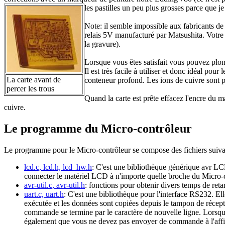
les pastilles un peu plus grosses parce que je
Note: il semble impossible aux fabricants de
relais 5V manufacturé par Matsushita. Votre 
la gravure).
Lorsque vous êtes satisfait vous pouvez plo
Il est très facile à utiliser et donc idéal pou
La carte avant de
conteneur profond. Les ions de cuivre sont pl
percer les trous
Quand la carte est prête effacez l'encre du m
cuivre.
Le programme du Micro-contrôleur
Le programme pour le Micro-contrôleur se compose des fichiers suiva
lcd.c, lcd.h, lcd_hw.h
: C'est une bibliothèque générique avr LCD.
connecter le matériel LCD à n'importe quelle broche du Micro-co
avr-util.c, avr-util.h
: fonctions pour obtenir divers temps de reta
uart.c, uart.h
: C'est une bibliothèque pour l'interface RS232. E
exécutée et les données sont copiées depuis le tampon de réce
commande se termine par le caractère de nouvelle ligne. Lorsqu'
également que vous ne devez pas envoyer de commande à l'affic