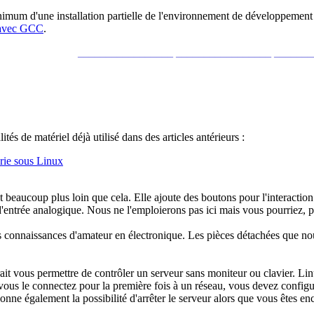
imum d'une installation partielle de l'environnement de développement AV
 avec GCC
.
_________________ _________________ ______
és de matériel déjà utilisé dans des articles antérieurs :
érie sous Linux
eaucoup plus loin que cela. Elle ajoute des boutons pour l'interaction de
e d'entrée analogique. Nous ne l'emploierons pas ici mais vous pourriez,
es connaissances d'amateur en électronique. Les pièces détachées que nou
rait vous permettre de contrôler un serveur sans moniteur ou clavier. Linu
vous le connectez pour la première fois à un réseau, vous devez configur
onne également la possibilité d'arrêter le serveur alors que vous êtes enc