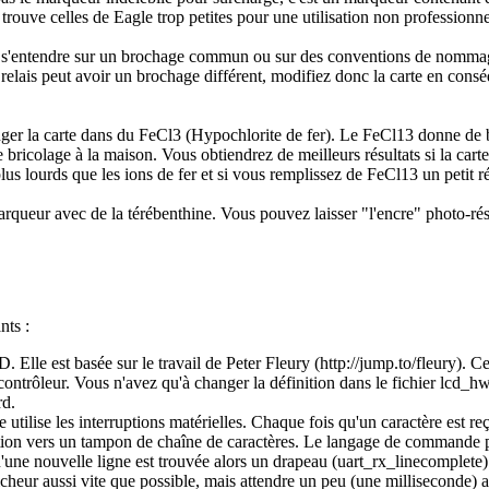
 trouve celles de Eagle trop petites pour une utilisation non professionne
 s'entendre sur un brochage commun ou sur des conventions de nommage p
relais peut avoir un brochage différent, modifiez donc la carte en cons
nger la carte dans du FeCl3 (Hypochlorite de fer). Le FeCl13 donne de b
r le bricolage à la maison. Vous obtiendrez de meilleurs résultats si la car
us lourds que les ions de fer et si vous remplissez de FeCl13 un petit ré
arqueur avec de la térébenthine. Vous pouvez laisser "l'encre" photo-rés
nts :
 Elle est basée sur le travail de Peter Fleury (http://jump.to/fleury). C
ntrôleur. Vous n'avez qu'à changer la définition dans le fichier lcd_hw
rd.
lle utilise les interruptions matérielles. Chaque fois qu'un caractère 
ption vers un tampon de chaîne de caractères. Le langage de commande
une nouvelle ligne est trouvée alors un drapeau (uart_rx_linecomplete) e
heur aussi vite que possible, mais attendre un peu (une milliseconde)