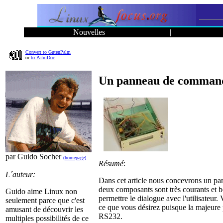
Nouvelles
|
Convert to GutenPalm
or
to PalmDoc
Un panneau de commande 
par Guido Socher
(homepage)
Résumé
:
L´auteur:
Dans cet article nous concevrons un 
deux composants sont très courants et 
Guido aime Linux non
permettre le dialogue avec l'utilisateur. 
seulement parce que c'est
ce que vous désirez puisque la majeure p
amusant de découvrir les
RS232.
multiples possibilités de ce