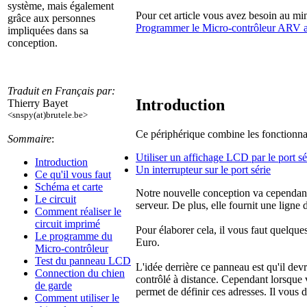
système, mais également
Pour cet article vous avez besoin au min
grâce aux personnes
Programmer le Micro-contrôleur ARV
impliquées dans sa
conception.
Traduit en Français par:
Introduction
Thierry Bayet
<snspy(at)brutele.be>
Ce périphérique combine les fonctionnalit
Sommaire
:
Utiliser un affichage LCD par le port s
Introduction
Un interrupteur sur le port série
Ce qu'il vous faut
Schéma et carte
Notre nouvelle conception va cependant b
Le circuit
serveur. De plus, elle fournit une lign
Comment réaliser le
circuit imprimé
Pour élaborer cela, il vous faut quelqu
Le programme du
Euro.
Micro-contrôleur
Test du panneau LCD
L'idée derrière ce panneau est qu'il dev
Connection du chien
contrôlé à distance. Cependant lorsque 
de garde
permet de définir ces adresses. Il vous d
Comment utiliser le