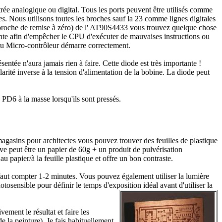
ée analogique ou digital. Tous les ports peuvent être utilisés comme
es
. Nous utilisons toutes les broches sauf la 23 comme lignes digitales
(broche de remise à zéro) de l' AT90S4433 vous trouvez quelque chose
sante afin d'empêcher le CPU d'exécuter de mauvaises instructions ou
 du Micro-contrôleur démarre correctement.
sentée n'aura jamais rien à faire. Cette diode est très importante !
larité inverse à la tension d'alimentation de la bobine. La diode peut
6 à la masse lorsqu'ils sont pressés.
magasins pour architectes vous pouvez trouver des feuilles de plastique
ve peut être un papier de 60g + un produit de pulvérisation
 papier/à la feuille plastique et offre un bon contraste.
faut compter 1-2 minutes. Vous pouvez également utiliser la lumière
otosensible pour définir le temps d'exposition idéal avant d'utiliser la
ment le résultat et faire les
 la peinture). Je fais habituellement