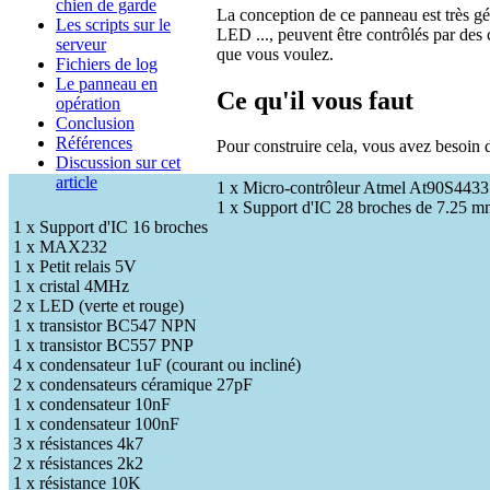
chien de garde
La conception de ce panneau est très géné
Les scripts sur le
LED ..., peuvent être contrôlés par des
serveur
que vous voulez.
Fichiers de log
Le panneau en
Ce qu'il vous faut
opération
Conclusion
Références
Pour construire cela, vous avez besoin d
Discussion sur cet
article
1 x Micro-contrôleur Atmel At90S4433
1 x Support d'IC 28 broches de 7.25 
1 x Support d'IC 16 broches
1 x MAX232
1 x Petit relais 5V
1 x cristal 4MHz
2 x LED (verte et rouge)
1 x transistor BC547 NPN
1 x transistor BC557 PNP
4 x condensateur 1uF (courant ou incliné)
2 x condensateurs céramique 27pF
1 x condensateur 10nF
1 x condensateur 100nF
3 x résistances 4k7
2 x résistances 2k2
1 x résistance 10K