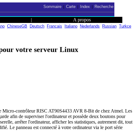
Sommaire
Carte
Index
Recherche
|
|
|
|
A propos
ano
ChineseGB
Deutsch
Francais
Italiano
Nederlands
Russian
Turkce
pour votre serveur Linux
 le Micro-contrôleur RISC AT90S4433 AVR 8-Bit de chez Atmel. Les
rde afin de superviser l'ordinateur et possède deux boutons pour
elle, arrêter l'ordinateur, afficher les statistiques, autrement dit, tout
fié. Le panneau est connecté à votre ordinateur via le port série